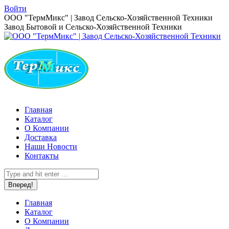
Перейти
Войти
к
Страница
ООО "ТермМикс" | Завод Сельско-Хозяйственной Техники
содержанию
Вконтакте
Завод Бытовой и Сельско-Хозяйственной Техники
открывается
в
новом
окне
Главная
Каталог
О Компании
Доставка
Наши Новости
Контакты
Поиск:
Главная
Каталог
О Компании