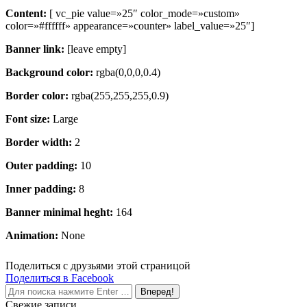
Content:
[ vc_pie value=»25″ color_mode=»custom»
color=»#ffffff» appearance=»counter» label_value=»25″]
Banner link:
[leave empty]
Background color:
rgba(0,0,0,0.4)
Border color:
rgba(255,255,255,0.9)
Font size:
Large
Border width:
2
Outer padding:
10
Inner padding:
8
Banner minimal heght:
164
Animation:
None
Поделиться с друзьями этой страницой
Поделиться
Поделиться в Facebook
Поиск:
в
Facebook
Свежие записи