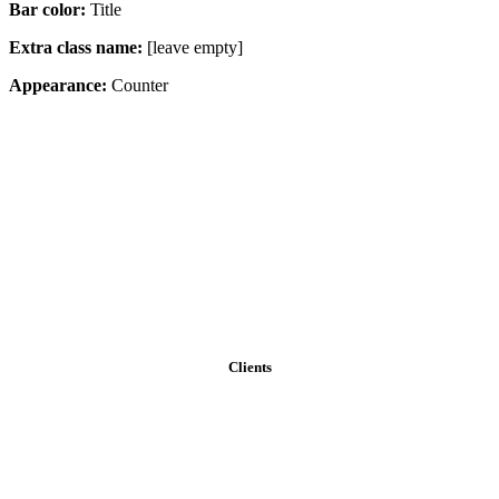
Bar color:
Title
Extra class name:
[leave empty]
Appearance:
Counter
Counters & teasers for backgrounds
Clients