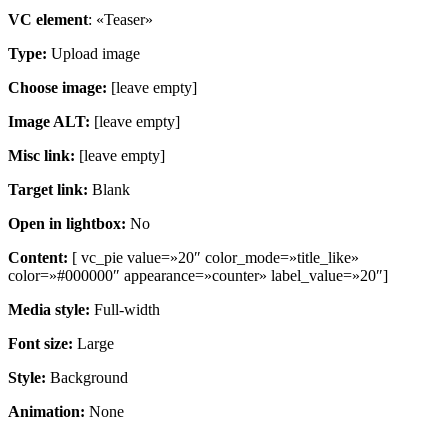
VC element
: «Teaser»
Type:
Upload image
Choose image:
[leave empty]
Image ALT:
[leave empty]
Misc link:
[leave empty]
Target link:
Blank
Open in lightbox:
No
Content:
[ vc_pie value=»20″ color_mode=»title_like»
color=»#000000″ appearance=»counter» label_value=»20″]
Media style:
Full-width
Font size:
Large
Style:
Background
Animation:
None