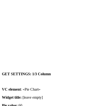
GET SETTINGS: 1/3 Column
VC element
: «Pie Chart»
Widget title:
[leave empty]
Pie value:
60