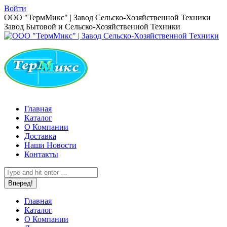
Перейти
Войти
к
Страница
ООО "ТермМикс" | Завод Сельско-Хозяйственной Техники
содержанию
Вконтакте
Завод Бытовой и Сельско-Хозяйственной Техники
открывается
в
новом
окне
Главная
Каталог
О Компании
Доставка
Наши Новости
Контакты
Поиск:
Главная
Каталог
О Компании