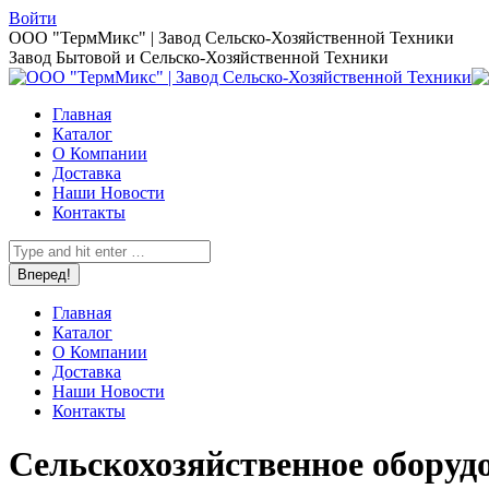
Перейти
Войти
к
Страница
ООО "ТермМикс" | Завод Сельско-Хозяйственной Техники
содержанию
Вконтакте
Завод Бытовой и Сельско-Хозяйственной Техники
открывается
в
Главная
новом
Каталог
окне
О Компании
Доставка
Наши Новости
Контакты
Поиск:
Главная
Каталог
О Компании
Доставка
Наши Новости
Контакты
Сельскохозяйственное оборуд