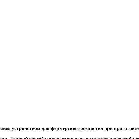
нимым устройством для фермерского хозяйства при приготов
ания. Данный способ измельчения дает на выходе продукт бол