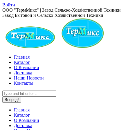
Перейти
Войти
к
Страница
ООО "ТермМикс" | Завод Сельско-Хозяйственной Техники
содержанию
Вконтакте
Завод Бытовой и Сельско-Хозяйственной Техники
открывается
в
новом
окне
Главная
Каталог
О Компании
Доставка
Наши Новости
Контакты
Поиск:
Главная
Каталог
О Компании
Доставка