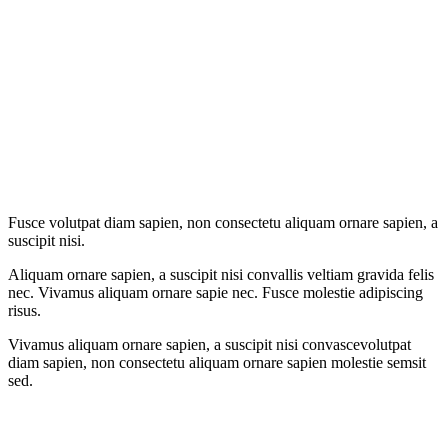
Fusce volutpat diam sapien, non consectetu aliquam ornare sapien, a
suscipit nisi.
Aliquam ornare sapien, a suscipit nisi convallis veltiam gravida felis
nec. Vivamus aliquam ornare sapie nec. Fusce molestie adipiscing
risus.
Vivamus aliquam ornare sapien, a suscipit nisi convascevolutpat
diam sapien, non consectetu aliquam ornare sapien molestie semsit
sed.
Страница
Страница
Страница
Страница
Facebook
Twitter
Pinterest
Instagram