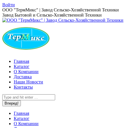
Перейти
Войти
к
Страница
ООО "ТермМикс" | Завод Сельско-Хозяйственной Техники
содержанию
Вконтакте
Завод Бытовой и Сельско-Хозяйственной Техники
открывается
в
новом
окне
Главная
Каталог
О Компании
Доставка
Наши Новости
Контакты
Поиск:
Главная
Каталог
О Компании