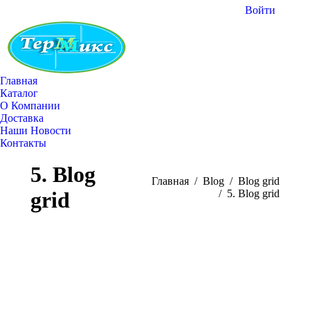
Войти
С
Вк
от
в
н
Главная
ок
Каталог
О Компании
Доставка
Наши Новости
Контакты
Поиск:
5. Blog
Вы здесь:
Главная
Blog
Blog grid
grid
5. Blog grid