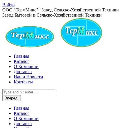
Перейти
Войти
к
Страница
ООО "ТермМикс" | Завод Сельско-Хозяйственной Техники
содержанию
Вконтакте
Завод Бытовой и Сельско-Хозяйственной Техники
открывается
в
новом
окне
Главная
Каталог
О Компании
Доставка
Наши Новости
Контакты
Поиск:
Главная
Каталог
О Компании
Доставка