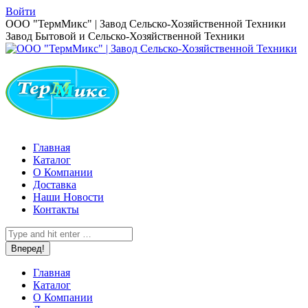
Перейти
Войти
к
Страница
ООО "ТермМикс" | Завод Сельско-Хозяйственной Техники
содержанию
Вконтакте
Завод Бытовой и Сельско-Хозяйственной Техники
открывается
в
новом
окне
Главная
Каталог
О Компании
Доставка
Наши Новости
Контакты
Поиск:
Главная
Каталог
О Компании