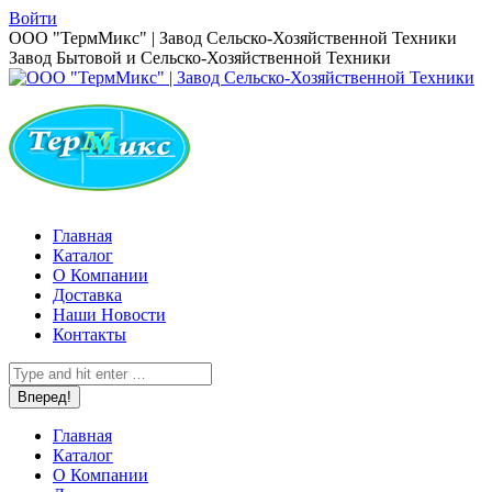
Перейти
Войти
к
Страница
ООО "ТермМикс" | Завод Сельско-Хозяйственной Техники
содержанию
Вконтакте
Завод Бытовой и Сельско-Хозяйственной Техники
открывается
в
новом
окне
Главная
Каталог
О Компании
Доставка
Наши Новости
Контакты
Поиск:
Главная
Каталог
О Компании