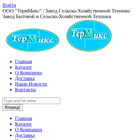
Перейти
Войти
к
Страница
ООО "ТермМикс" | Завод Сельско-Хозяйственной Техники
содержанию
Вконтакте
Завод Бытовой и Сельско-Хозяйственной Техники
открывается
в
новом
окне
Главная
Каталог
О Компании
Доставка
Наши Новости
Контакты
Поиск:
Главная
Каталог
О Компании
Доставка